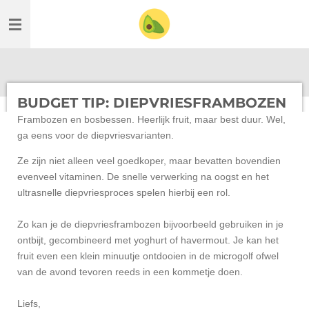
Ga
direct
naar
de
hoofdinhoud
BUDGET TIP: DIEPVRIESFRAMBOZEN
Frambozen en bosbessen. Heerlijk fruit, maar best duur. Wel,
ga eens voor de diepvriesvarianten.
Ze zijn niet alleen veel goedkoper, maar bevatten bovendien
evenveel vitaminen. De snelle verwerking na oogst en het
ultrasnelle diepvriesproces spelen hierbij een rol.
Zo kan je de diepvriesframbozen bijvoorbeeld gebruiken in je
ontbijt, gecombineerd met yoghurt of havermout. Je
kan het
fruit even een klein minuutje ontdooien in de microgolf ofwel
van de avond tevoren reeds in een kommetje doen.
Liefs,