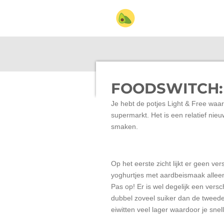
Ga
direct
naar
de
hoofdinhoud
FOODSWITCH: 
Je hebt de potjes Light & Free waars
supermarkt. Het is een relatief nieu
smaken.
Op het eerste zicht lijkt er geen ver
yoghurtjes met aardbeismaak alleen 
Pas op! Er is wel degelijk een versc
dubbel zoveel suiker dan de tweede
eiwitten veel lager waardoor j
e snel