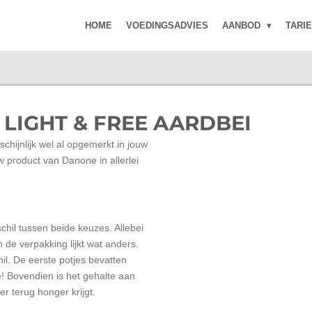
HOME
VOEDINGSADVIES
AANBOD
TARI
LIGHT & FREE AARDBEI
chijnlijk wel al opgemerkt in jouw
w product van Danone in allerlei
schil tussen beide keuzes. Allebei
de verpakking lijkt wat anders.
hil. De eerste potjes bevatten
! Bovendien is het gehalte aan
ler terug honger krijgt.